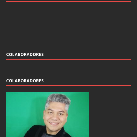
de la galaxia muy, muy lejana
Columna #51 | Caleidoscopio por Miguel
ParpadeosInstagram / Twitter: @miguelparpadeos En más
de cuatro décadas, la franquicia de Star Wars ha creado
una imagen definida sobre cómo es su universo,
[…]
COLABORADORES
COLABORADORES