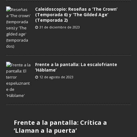
Caleidoscopio: Reseñas a ‘The Crown’
(Temporada 6) y ‘The Gilded Age’
(Temporada 2)
31 de diciembre de 2023
Frente a la pantalla: La escalofriante
‘Háblame’
12 de agosto de 2023
Frente a la pantalla: Crítica a
Frente a la pantalla: El romance
Frente a la pantalla: ‘Élite 6’,
Frente a la pantalla: El relato
Frente a la pantalla: Crítica a
Frente a la pantalla: Crítica a ‘Mal
Frente a la pantalla: Crítica a ‘El
Caleidoscopio: Reseña de ‘Love
‘Llaman a la puerta’
de ‘Smiley’ en Netflix
corregir lo perdido
honesto de ‘Háblame de ti’
‘Sonríe’
de ojo’
teléfono negro’
Victor’, temporada final