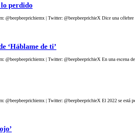
r lo perdido
am: @beepbeeprichiemx | Twitter: @beepbeeprichieX Dice una célebre f
 de ‘Háblame de ti’
am: @beepbeeprichiemx | Twitter: @beepbeeprichieX En una escena de 
am: @beepbeeprichiemx | Twitter: @beepbeeprichieX El 2022 se está p
ojo’