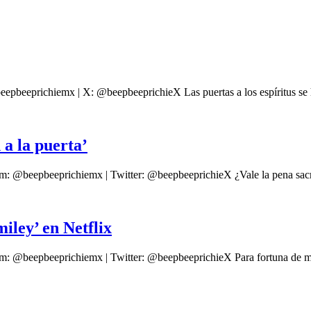
epbeeprichiemx | X: @beepbeeprichieX Las puertas a los espíritus se h
 a la puerta’
m: @beepbeeprichiemx | Twitter: @beepbeeprichieX ¿Vale la pena sacrifi
iley’ en Netflix
ram: @beepbeeprichiemx | Twitter: @beepbeeprichieX Para fortuna de