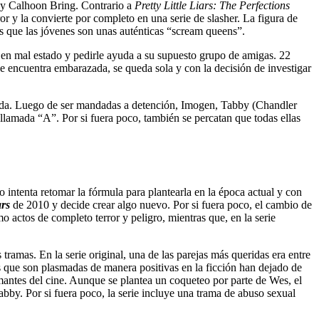
ay Calhoon Bring. Contrario a
Pretty Little Liars: The Perfections
ror y la convierte por completo en una serie de slasher. La figura de
 que las jóvenes son unas auténticas “scream queens”.
ar en mal estado y pedirle ayuda a su supuesto grupo de amigas. 22
se encuentra embarazada, se queda sola y con la decisión de investigar
cida. Luego de ser mandadas a detención, Imogen, Tabby (Chandler
lamada “A”. Por si fuera poco, también se percatan que todas ellas
no intenta retomar la fórmula para plantearla en la época actual y con
ars
de 2010 y decide crear algo nuevo. Por si fuera poco, el cambio de
actos de completo terror y peligro, mientras que, en la serie
tramas. En la serie original, una de las parejas más queridas era entre
s que son plasmadas de manera positivas en la ficción han dejado de
mantes del cine. Aunque se plantea un coqueteo por parte de Wes, el
bby. Por si fuera poco, la serie incluye una trama de abuso sexual