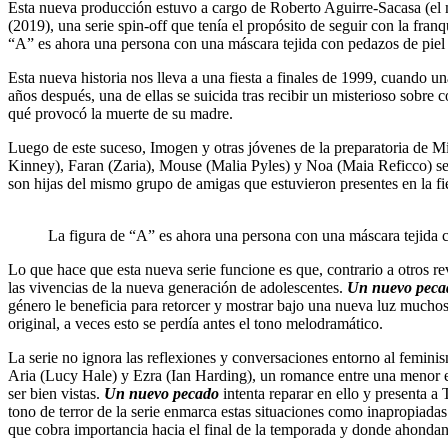
Esta nueva producción estuvo a cargo de Roberto Aguirre-Sacasa (el
(2019), una serie spin-off que tenía el propósito de seguir con la franq
“A” es ahora una persona con una máscara tejida con pedazos de piel
Esta nueva historia nos lleva a una fiesta a finales de 1999, cuando u
años después, una de ellas se suicida tras recibir un misterioso sobre
qué provocó la muerte de su madre.
Luego de este suceso, Imogen y otras jóvenes de la preparatoria de 
Kinney), Faran (Zaria), Mouse (Malia Pyles) y Noa (Maia Reficco) se
son hijas del mismo grupo de amigas que estuvieron presentes en la fi
La figura de “A” es ahora una persona con una máscara tejida c
Lo que hace que esta nueva serie funcione es que, contrario a otros re
las vivencias de la nueva generación de adolescentes.
Un nuevo peca
género le beneficia para retorcer y mostrar bajo una nueva luz muchos
original, a veces esto se perdía antes el tono melodramático.
La serie no ignora las reflexiones y conversaciones entorno al feminis
Aria (Lucy Hale) y Ezra (Ian Harding), un romance entre una menor ed
ser bien vistas.
Un nuevo pecado
intenta reparar en ello y presenta 
tono de terror de la serie enmarca estas situaciones como inapropiada
que cobra importancia hacia el final de la temporada y donde ahond