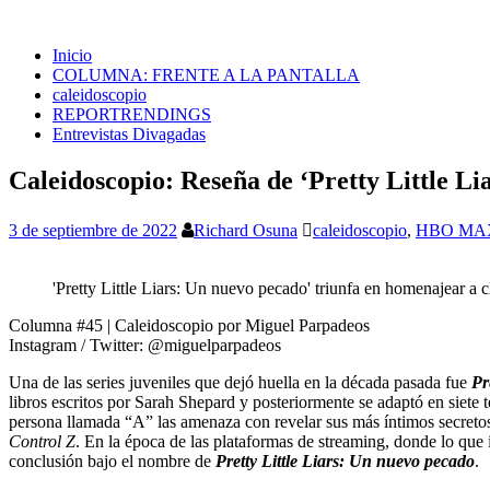
Inicio
COLUMNA: FRENTE A LA PANTALLA
caleidoscopio
REPORTRENDINGS
Entrevistas Divagadas
Caleidoscopio: Reseña de ‘Pretty Little Li
3 de septiembre de 2022
Richard Osuna
caleidoscopio
,
HBO MA
'Pretty Little Liars: Un nuevo pecado' triunfa en homenajear a cl
Columna #45 | Caleidoscopio por Miguel Parpadeos
Instagram / Twitter: @miguelparpadeos
Una de las series juveniles que dejó huella en la década pasada fue
Pr
libros escritos por Sarah Shepard y posteriormente se adaptó en siete
persona llamada “A” las amenaza con revelar sus más íntimos secretos
Control Z
. En la época de las plataformas de streaming, donde lo que
conclusión bajo el nombre de
Pretty Little Liars: Un nuevo pecado
.