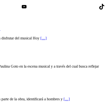
YouTube
Tik
’
n disfrutar del musical Hoy
[…]
lina Goto en la escena musical y a través del cual busca reflejar
 parte de la obra, identificará a hombres y
[…]