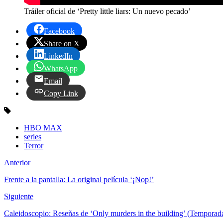
Tráiler oficial de ‘Pretty little liars: Un nuevo pecado’
Facebook
Share on X
LinkedIn
WhatsApp
Email
Copy Link
HBO MAX
series
Terror
Anterior
Frente a la pantalla: La original película ‘¡Nop!’
Siguiente
Caleidoscopio: Reseñas de ‘Only murders in the building’ (Temporad