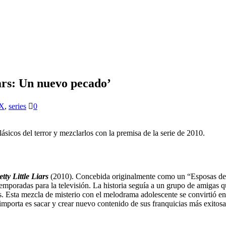
ars: Un nuevo pecado’
X
,
series
0
ásicos del terror y mezclarlos con la premisa de la serie de 2010.
etty Little Liars
(2010). Concebida originalmente como un “Esposas dese
 temporadas para la televisión. La historia seguía a un grupo de amigas
. Esta mezcla de misterio con el melodrama adolescente se convirtió en
 importa es sacar y crear nuevo contenido de sus franquicias más exito