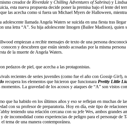
 mismo creador de
Riverdale
y
Chilling Adventures of Sabrina
) y Linds
uicia, esta nueva propuesta decide poner la premisa bajo el lente del ter
 que las acecha como si fuera un Michael Myers de Halloween, mientras
na adolescente llamada Angela Waters se suicida en una fiesta tras lleg
 con una letra “A”. Su hija adolescente Imogen (Bailee Madison), quien 
Millwood empiezan a recibir mensajes de texto de una persona descono
 conocen y descubren que están siendo acosadas por la misma persona l
esta de la muerte de Angela Waters.
on pedazos de piel, que acecha a las protagonistas.
vivals recientes de series juveniles (como fue el año con
Gossip Girl
), 
do
recupera los elementos que hicieron que funcionara
Prettty Little Li
 momentos. La gravedad de los acosos y ataques de “A” son vistos como 
mo que ha habido en los últimos años y eso se reflejan en muchas de las 
ad con su profesor de preparatoria. Hoy en día, este tipo de relacione
a Tabby teniendo una relación cercana con su jefe Wes, ambos grandes a
s y de incomodidad como experiencias de peligro para el personaje de Ta
an el tema de una manera contemporánea.