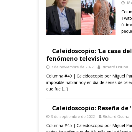
18 
Colum
Twitt
últim
pequ
Caleidoscopio: ‘La casa de
fenómeno televisivo
7 de noviembre de 2022
Richard Osuna
Columna #49 | Caleidoscopio por Miguel Pa
imposible hablar hoy en día de series de te
que fue
[…]
Caleidoscopio: Reseña de ‘
3 de septiembre de 2022
Richard Osuna
Columna #45 | Caleidoscopio por Miguel Pa
series juveniles que dejó huella en la década