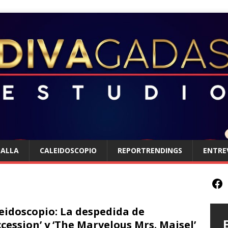
TALLA
CALEIDOSCOPIO
REPORTRENDINGS
ENTRE
eidoscopio: La despedida de
ccession’ y ‘The Marvelous Mrs. Maisel’