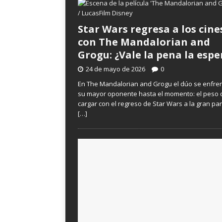
Star Wars regresa a los cine
con The Mandalorian and
Grogu: ¿Vale la pena la espe
24 de mayo de 2026
0
En The Mandalorian and Grogu el dúo se enfre
su mayor oponente hasta el momento: el peso 
cargar con el regreso de Star Wars a la gran pan
[…]