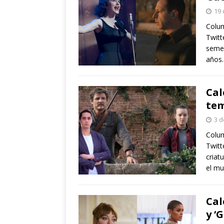
19 
Colum
Twitt
semes
años.
Cal
te
3 d
Colum
Twitt
criat
el mu
Cal
y ‘