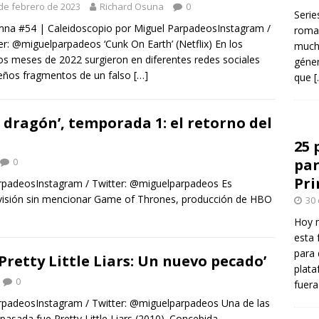
de febrero de 2023
Richard Osuna
0
Serie
na #54 | Caleidoscopio por Miguel ParpadeosInstagram /
roman
er: @miguelparpadeos ‘Cunk On Earth’ (Netflix) En los
mucha
os meses de 2022 surgieron en diferentes redes sociales
géner
eños fragmentos de un falso
[…]
que
[
l dragón’, temporada 1: el retorno del
25 
0
par
Pr
rpadeosInstagram / Twitter: @miguelparpadeos Es
levisión sin mencionar Game of Thrones, producción de HBO
30
Hoy 
esta 
para 
Pretty Little Liars: Un nuevo pecado’
plata
0
fuer
rpadeosInstagram / Twitter: @miguelparpadeos Una de las
 pasada fue Pretty Little Liars (2010). Concebida