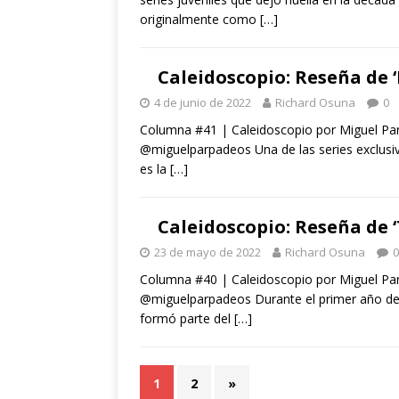
originalmente como
[…]
Caleidoscopio: Reseña de 
4 de junio de 2022
Richard Osuna
0
Columna #41 | Caleidoscopio por Miguel Pa
@miguelparpadeos Una de las series exclusiv
es la
[…]
Caleidoscopio: Reseña de 
23 de mayo de 2022
Richard Osuna
0
Columna #40 | Caleidoscopio por Miguel Pa
@miguelparpadeos Durante el primer año de
formó parte del
[…]
1
2
»