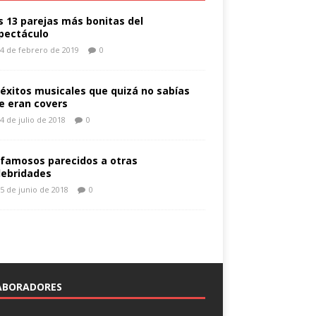
s 13 parejas más bonitas del
pectáculo
4 de febrero de 2019
0
 éxitos musicales que quizá no sabías
e eran covers
4 de julio de 2018
0
 famosos parecidos a otras
lebridades
5 de junio de 2018
0
ABORADORES