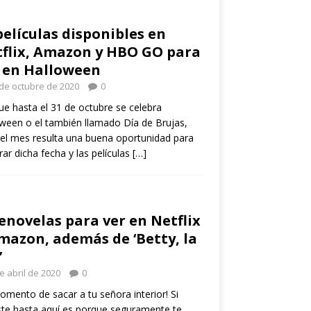
películas disponibles en
flix, Amazon y HBO GO para
 en Halloween
de octubre de 2020
0
e hasta el 31 de octubre se celebra
ween o el también llamado Día de Brujas,
el mes resulta una buena oportunidad para
rar dicha fecha y las películas
[…]
enovelas para ver en Netflix
mazon, además de ‘Betty, la
’
e abril de 2020
0
omento de sacar a tu señora interior! Si
ste hasta aquí es porque seguramente te