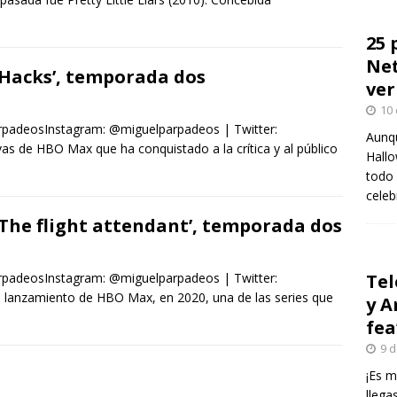
25 
Net
‘Hacks’, temporada dos
ver
10 
rpadeosInstagram: @miguelparpadeos | Twitter:
Aunqu
as de HBO Max que ha conquistado a la crítica y al público
Hallo
todo 
celeb
‘The flight attendant’, temporada dos
rpadeosInstagram: @miguelparpadeos | Twitter:
Tel
 lanzamiento de HBO Max, en 2020, una de las series que
y A
fea
9 d
¡Es m
llega