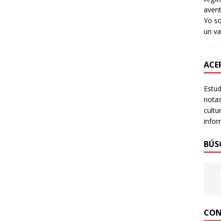
avent
Yo so
un va
ACER
Estud
notas
cultu
infor
BÚS
CON