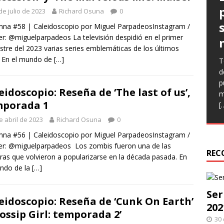
de julio de 2023
Richard Osuna
0
na #58 | Caleidoscopio por Miguel ParpadeosInstagram /
er: @miguelparpadeos La televisión despidió en el primer
tre del 2023 varias series emblemáticas de los últimos
 En el mundo de
[…]
T
E
E
d
(
l
p
C
p
eidoscopio: Reseña de ‘The last of us’,
m
n
q
mporada 1
[
e
h
r
e abril de 2023
Richard Osuna
0
na #56 | Caleidoscopio por Miguel ParpadeosInstagram /
er: @miguelparpadeos Los zombis fueron una de las
REC
uras que volvieron a popularizarse en la década pasada. En
ndo de la
[…]
Ser
eidoscopio: Reseña de ‘Cunk On Earth’
202
Gossip Girl: temporada 2’
30 