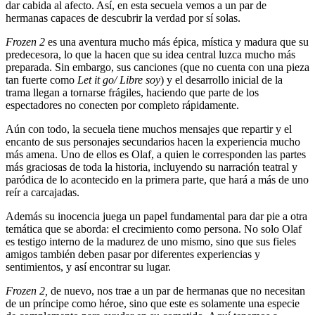
dar cabida al afecto. Así, en esta secuela vemos a un par de
hermanas capaces de descubrir la verdad por sí solas.
Frozen 2
es una aventura mucho más épica, mística y madura que su
predecesora, lo que la hacen que su idea central luzca mucho más
preparada. Sin embargo, sus canciones (que no cuenta con una pieza
tan fuerte como
Let it go/ Libre soy
) y el desarrollo inicial de la
trama llegan a tornarse frágiles, haciendo que parte de los
espectadores no conecten por completo rápidamente.
Aún con todo, la secuela tiene muchos mensajes que repartir y el
encanto de sus personajes secundarios hacen la experiencia mucho
más amena. Uno de ellos es Olaf, a quien le corresponden las partes
más graciosas de toda la historia, incluyendo su narración teatral y
paródica de lo acontecido en la primera parte, que hará a más de uno
reír a carcajadas.
Además su inocencia juega un papel fundamental para dar pie a otra
temática que se aborda: el crecimiento como persona. No solo Olaf
es testigo interno de la madurez de uno mismo, sino que sus fieles
amigos también deben pasar por diferentes experiencias y
sentimientos, y así encontrar su lugar.
Frozen 2,
de nuevo, nos trae a un par de hermanas que no necesitan
de un príncipe como héroe, sino que este es solamente una especie