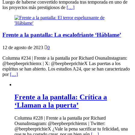
Luego de haberse convertido temporada tras temporada en uno de
los proyectos más prestigiosos de
[…]
Frente a la pantalla: La escalofriante ‘Háblame’
12 de agosto de 2023
0
Columna #234 | Frente a la pantalla por Richard OsunaInstagram:
@beepbeeprichiemx | X: @beepbeeprichieX Las puertas a los
espíritus se han abierto. Los estudios A24, que se han caracterizado
por
[…]
Frente a la pantalla: Crítica a
‘Llaman a la puerta’
Columna #228 | Frente a la pantalla por Richard
OsunaInstagram: @beepbeeprichiemx | Twitter:
@beepbeeprichieX ¿Vale la pena sacrificar tu felicidad, una
que te ha costado crear, por un bien aún
[…]