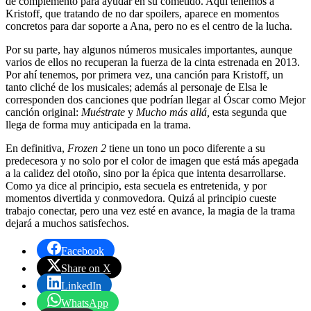
de complemento para ayudar en su cometido. Aquí tenemos a
Kristoff, que tratando de no dar spoilers, aparece en momentos
concretos para dar soporte a Ana, pero no es el centro de la lucha.
Por su parte, hay algunos números musicales importantes, aunque
varios de ellos no recuperan la fuerza de la cinta estrenada en 2013.
Por ahí tenemos, por primera vez, una canción para Kristoff, un
tanto cliché de los musicales; además al personaje de Elsa le
corresponden dos canciones que podrían llegar al Óscar como Mejor
canción original:
Muéstrate
y
Mucho más allá,
esta segunda que
llega de forma muy anticipada en la trama.
En definitiva,
Frozen 2
tiene un tono un poco diferente a su
predecesora y no solo por el color de imagen que está más apegada
a la calidez del otoño, sino por la épica que intenta desarrollarse.
Como ya dice al principio, esta secuela es entretenida, y por
momentos divertida y conmovedora. Quizá al principio cueste
trabajo conectar, pero una vez esté en avance, la magia de la trama
dejará a muchos satisfechos.
Facebook
Share on X
LinkedIn
WhatsApp