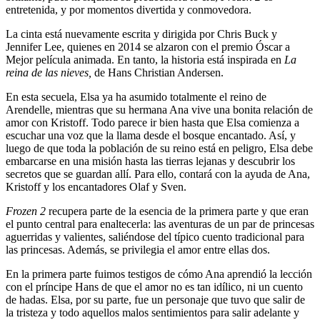
entretenida, y por momentos divertida y conmovedora.
La cinta está nuevamente escrita y dirigida por Chris Buck y
Jennifer Lee, quienes en 2014 se alzaron con el premio Óscar a
Mejor película animada. En tanto, la historia está inspirada en
La
reina de las nieves,
de Hans Christian Andersen.
En esta secuela, Elsa ya ha asumido totalmente el reino de
Arendelle, mientras que su hermana Ana vive una bonita relación de
amor con Kristoff. Todo parece ir bien hasta que Elsa comienza a
escuchar una voz que la llama desde el bosque encantado. Así, y
luego de que toda la población de su reino está en peligro, Elsa debe
embarcarse en una misión hasta las tierras lejanas y descubrir los
secretos que se guardan allí. Para ello, contará con la ayuda de Ana,
Kristoff y los encantadores Olaf y Sven.
Frozen 2
recupera parte de la esencia de la primera parte y que eran
el punto central para enaltecerla: las aventuras de un par de princesas
aguerridas y valientes, saliéndose del típico cuento tradicional para
las princesas. Además, se privilegia el amor entre ellas dos.
En la primera parte fuimos testigos de cómo Ana aprendió la lección
con el príncipe Hans de que el amor no es tan idílico, ni un cuento
de hadas. Elsa, por su parte, fue un personaje que tuvo que salir de
la tristeza y todo aquellos malos sentimientos para salir adelante y