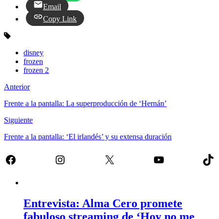
Email
Copy Link
disney
frozen
frozen 2
Anterior
Frente a la pantalla: La superproducción de ‘Hernán’
Siguiente
Frente a la pantalla: ‘El irlandés’ y su extensa duración
Facebook
Instagram
X
YouTube
Tik
Entrevista: Alma Cero promete
fabuloso streaming de ‘Hoy no me