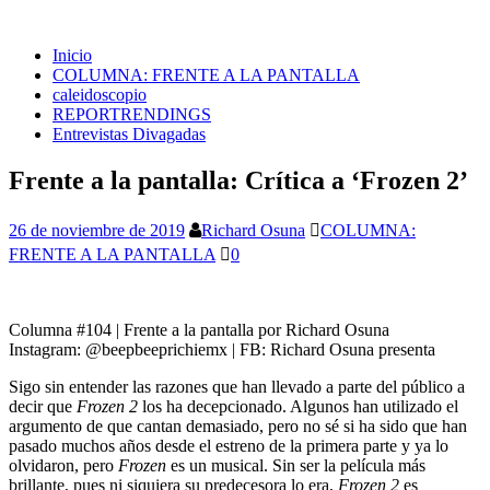
Inicio
COLUMNA: FRENTE A LA PANTALLA
caleidoscopio
REPORTRENDINGS
Entrevistas Divagadas
Frente a la pantalla: Crítica a ‘Frozen 2’
26 de noviembre de 2019
Richard Osuna
COLUMNA:
FRENTE A LA PANTALLA
0
Columna #104 | Frente a la pantalla por Richard Osuna
Instagram: @beepbeeprichiemx | FB: Richard Osuna presenta
Sigo sin entender las razones que han llevado a parte del público a
decir que
Frozen 2
los ha decepcionado. Algunos han utilizado el
argumento de que cantan demasiado, pero no sé si ha sido que han
pasado muchos años desde el estreno de la primera parte y ya lo
olvidaron, pero
Frozen
es un musical. Sin ser la película más
brillante, pues ni siquiera su predecesora lo era,
Frozen 2
es