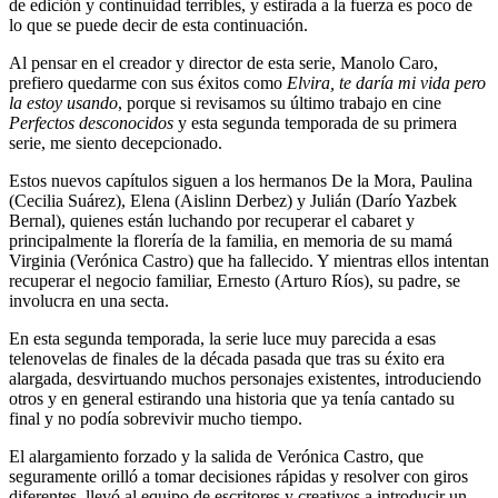
de edición y continuidad terribles, y estirada a la fuerza es poco de
lo que se puede decir de esta continuación.
Al pensar en el creador y director de esta serie, Manolo Caro,
prefiero quedarme con sus éxitos como
Elvira, te daría mi vida pero
la estoy usando
, porque si revisamos su último trabajo en cine
Perfectos desconocidos
y esta segunda temporada de su primera
serie, me siento decepcionado.
Estos nuevos capítulos siguen a los hermanos De la Mora, Paulina
(Cecilia Suárez), Elena (Aislinn Derbez) y Julián (Darío Yazbek
Bernal), quienes están luchando por recuperar el cabaret y
principalmente la florería de la familia, en memoria de su mamá
Virginia (Verónica Castro) que ha fallecido. Y mientras ellos intentan
recuperar el negocio familiar, Ernesto (Arturo Ríos), su padre, se
involucra en una secta.
En esta segunda temporada, la serie luce muy parecida a esas
telenovelas de finales de la década pasada que tras su éxito era
alargada, desvirtuando muchos personajes existentes, introduciendo
otros y en general estirando una historia que ya tenía cantado su
final y no podía sobrevivir mucho tiempo.
El alargamiento forzado y la salida de Verónica Castro, que
seguramente orilló a tomar decisiones rápidas y resolver con giros
diferentes, llevó al equipo de escritores y creativos a introducir un