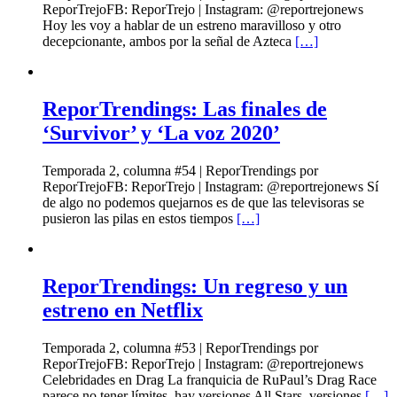
ReporTrejoFB: ReporTrejo | Instagram: @reportrejonews
Hoy les voy a hablar de un estreno maravilloso y otro
decepcionante, ambos por la señal de Azteca
[…]
ReporTrendings: Las finales de
‘Survivor’ y ‘La voz 2020’
Temporada 2, columna #54 | ReporTrendings por
ReporTrejoFB: ReporTrejo | Instagram: @reportrejonews Sí
de algo no podemos quejarnos es de que las televisoras se
pusieron las pilas en estos tiempos
[…]
ReporTrendings: Un regreso y un
estreno en Netflix
Temporada 2, columna #53 | ReporTrendings por
ReporTrejoFB: ReporTrejo | Instagram: @reportrejonews
Celebridades en Drag La franquicia de RuPaul’s Drag Race
parece no tener límites, hay versiones All Stars, versiones
[…]