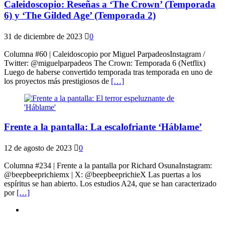
Caleidoscopio: Reseñas a ‘The Crown’ (Temporada
6) y ‘The Gilded Age’ (Temporada 2)
31 de diciembre de 2023
0
Columna #60 | Caleidoscopio por Miguel ParpadeosInstagram /
Twitter: @miguelparpadeos The Crown: Temporada 6 (Netflix)
Luego de haberse convertido temporada tras temporada en uno de
los proyectos más prestigiosos de
[…]
Frente a la pantalla: La escalofriante ‘Háblame’
12 de agosto de 2023
0
Columna #234 | Frente a la pantalla por Richard OsunaInstagram:
@beepbeeprichiemx | X: @beepbeeprichieX Las puertas a los
espíritus se han abierto. Los estudios A24, que se han caracterizado
por
[…]