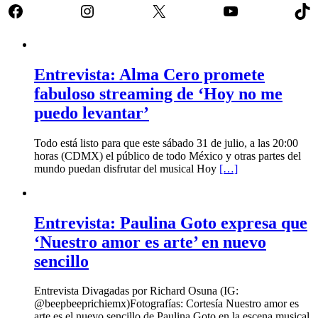
Facebook
Instagram
X
YouTube
Tik
Entrevista: Alma Cero promete
fabuloso streaming de ‘Hoy no me
puedo levantar’
Todo está listo para que este sábado 31 de julio, a las 20:00
horas (CDMX) el público de todo México y otras partes del
mundo puedan disfrutar del musical Hoy
[…]
Entrevista: Paulina Goto expresa que
‘Nuestro amor es arte’ en nuevo
sencillo
Entrevista Divagadas por Richard Osuna (IG:
@beepbeeprichiemx)Fotografías: Cortesía Nuestro amor es
arte es el nuevo sencillo de Paulina Goto en la escena musical