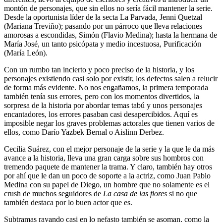
montón de personajes, que sin ellos no sería fácil mantener la serie.
Desde la oportunista líder de la secta La Parvada, Jenni Quetzal
(Mariana Treviño); pasando por un párroco que lleva relaciones
amorosas a escondidas, Simón (Flavio Medina); hasta la hermana de
María José, un tanto psicópata y medio incestuosa, Purificación
(María León).
Con un rumbo tan incierto y poco preciso de la historia, y los
personajes existiendo casi solo por existir, los defectos salen a relucir
de forma más evidente. No nos engañamos, la primera temporada
también tenía sus errores, pero con los momentos divertidos, la
sorpresa de la historia por abordar temas tabú y unos personajes
encantadores, los errores pasaban casi desapercibidos. Aquí es
imposible negar los graves problemas actorales que tienen varios de
ellos, como Darío Yazbek Bernal o Aislinn Derbez.
Cecilia Suárez, con el mejor personaje de la serie y la que le da más
avance a la historia, lleva una gran carga sobre sus hombros con
tremendo paquete de mantener la trama. Y claro, también hay otros
por ahí que le dan un poco de soporte a la actriz, como Juan Pablo
Medina con su papel de Diego, un hombre que no solamente es el
crush de muchos seguidores de
La casa de las flores
si no que
también destaca por lo buen actor que es.
Subtramas rayando casi en lo nefasto también se asoman, como la