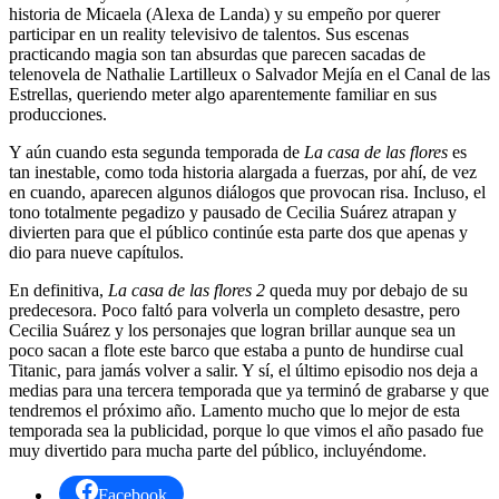
historia de Micaela (Alexa de Landa) y su empeño por querer
participar en un reality televisivo de talentos. Sus escenas
practicando magia son tan absurdas que parecen sacadas de
telenovela de Nathalie Lartilleux o Salvador Mejía en el Canal de las
Estrellas, queriendo meter algo aparentemente familiar en sus
producciones.
Y aún cuando esta segunda temporada de
La casa de las flores
es
tan inestable, como toda historia alargada a fuerzas, por ahí, de vez
en cuando, aparecen algunos diálogos que provocan risa. Incluso, el
tono totalmente pegadizo y pausado de Cecilia Suárez atrapan y
divierten para que el público continúe esta parte dos que apenas y
dio para nueve capítulos.
En definitiva,
La casa de las flores 2
queda muy por debajo de su
predecesora. Poco faltó para volverla un completo desastre, pero
Cecilia Suárez y los personajes que logran brillar aunque sea un
poco sacan a flote este barco que estaba a punto de hundirse cual
Titanic, para jamás volver a salir. Y sí, el último episodio nos deja a
medias para una tercera temporada que ya terminó de grabarse y que
tendremos el próximo año. Lamento mucho que lo mejor de esta
temporada sea la publicidad, porque lo que vimos el año pasado fue
muy divertido para mucha parte del público, incluyéndome.
Facebook