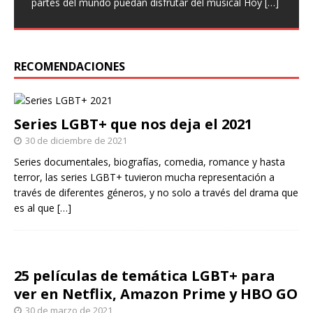
partes del mundo puedan disfrutar del musical Hoy
amor es arte es el nuevo sencillo de Paulina Goto en la
de los actores que forman parte de la obra, identificará
[…]
escena musical y a través del cual busca reflejar
a hombres y
[…]
[…]
RECOMENDACIONES
Series LGBT+ que nos deja el 2021
30 de diciembre de 2021
Series documentales, biografías, comedia, romance y hasta
terror, las series LGBT+ tuvieron mucha representación a
través de diferentes géneros, y no solo a través del drama que
es al que
[…]
25 películas de temática LGBT+ para
ver en Netflix, Amazon Prime y HBO GO
30 de marzo de 2021