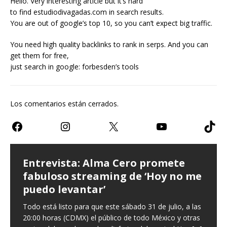
Hello. Very interesting article but it’s hard
to find estudiodivagadas.com in search results.
You are out of google’s top 10, so you can’t expect big traffic.
You need high quality backlinks to rank in serps. And you can
get them for free,
just search in google: forbesden’s tools
Los comentarios están cerrados.
Entrevista: Alma Cero promete
Entrevista: Paulina Goto expresa
Teatro CDMX: Prometen risas con
fabuloso streaming de ‘Hoy no me
que ‘Nuestro amor es arte’ en
‘Infieles’, una obra llena de
puedo levantar’
nuevo sencillo
enredos
Todo está listo para que este sábado 31 de julio, a las
Entrevista Divagadas por Richard Osuna (IG:
Este miércoles llega una nueva función de la comedia
20:00 horas (CDMX) el público de todo México y otras
@beepbeeprichiemx)Fotografías: Cortesía Nuestro
teatral Infieles, historia que promete Chapu Garza, uno