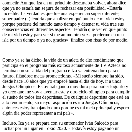
competir. Aunque Iza en un principio descartaba volver, ahora dice
que ya no estaría tan segura de rechazar esa posibilidad. «Estaría
increíble. La verdad es que fue una experiencia super diferente,
super padre (..) tendría que analizar en qué punto de mi vida estoy,
porque perderte del mundo tanto tiempo y detener tu vida trae sus
consecuencias en diferentes aspectos. Tendría que ver en qué punto
de mi vida estoy para ver si me animo otra vez a perderme en una
isla por un tiempo o ya no, gracias», finaliza con risas de por medio.
Como ya se ha dicho, la vida de un atleta de alto rendimiento que
participa en el programa más exitoso actualmente de TV Azteca no
termina con su salida del programa e Iza ya entrena duro para el
futuro, fijándose metas prometedoras. «Mi sueño siempre ha sido,
desde hace 10 años que yo empecé hasta el día de hoy, ir a unos
Juegos Olímpicos. Estoy trabajando muy duro para poder lograrlo y
yo creo que me voy a aventar este y otro ciclo olímpico para cumplir
el sueño de todos los deportistas. De cualquier deportista que esté en
alto rendimiento, su mayor aspiración es ir a Juegos Olímpicos,
entonces estoy trabajando duro porque es mi meta principal y espero
algún día poder representar a mi país».
Incluso, Iza ya se prepara con su entrenador Iván Salcedo para
luchar por un lugar en Tokio 2020. «Todavía estoy pagando un