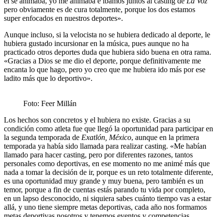
él se animaba, yo me animaba e íbamos juntos al casting de
La Voz
pero obviamente es de cura totalmente, porque los dos estamos
super enfocados en nuestros deportes».
Aunque incluso, si la velocista no se hubiera dedicado al deporte, le
hubiera gustado incursionar en la música, pues aunque no ha
practicado otros deportes duda que hubiera sido buena en otra rama.
«Gracias a Dios se me dio el deporte, porque definitivamente me
encanta lo que hago, pero yo creo que me hubiera ido más por ese
ladito más que lo deportivo».
Foto: Feer Millán
Los hechos son concretos y el hubiera no existe. Gracias a su
condición como atleta fue que llegó la oportunidad para participar en
la segunda temporada de
Exatlón, México
, aunque en la primera
temporada ya había sido llamada para realizar casting. «Me habían
llamado para hacer casting, pero por diferentes razones, tantos
personales como deportivas, en ese momento no me animé más que
nada a tomar la decisión de ir, porque es un reto totalmente diferente,
es una oportunidad muy grande y muy buena, pero también es un
temor, porque a fin de cuentas estás parando tu vida por completo,
en un lapso desconocido, ni siquiera sabes cuánto tiempo vas a estar
allá, y uno tiene siempre metas deportivas, cada año nos formamos
metas deportivas nosotros y tenemos eventos y competencias.