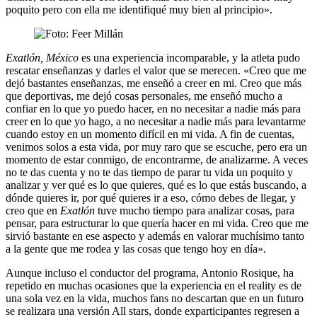
poquito pero con ella me identifiqué muy bien al principio».
Exatlón, México
es una experiencia incomparable, y la atleta pudo
rescatar enseñanzas y darles el valor que se merecen. «Creo que me
dejó bastantes enseñanzas, me enseñó a creer en mi. Creo que más
que deportivas, me dejó cosas personales, me enseñó mucho a
confiar en lo que yo puedo hacer, en no necesitar a nadie más para
creer en lo que yo hago, a no necesitar a nadie más para levantarme
cuando estoy en un momento difícil en mi vida. A fin de cuentas,
venimos solos a esta vida, por muy raro que se escuche, pero era un
momento de estar conmigo, de encontrarme, de analizarme. A veces
no te das cuenta y no te das tiempo de parar tu vida un poquito y
analizar y ver qué es lo que quieres, qué es lo que estás buscando, a
dónde quieres ir, por qué quieres ir a eso, cómo debes de llegar, y
creo que en
Exatlón
tuve mucho tiempo para analizar cosas, para
pensar, para estructurar lo que quería hacer en mi vida. Creo que me
sirvió bastante en ese aspecto y además en valorar muchísimo tanto
a la gente que me rodea y las cosas que tengo hoy en día».
Aunque incluso el conductor del programa, Antonio Rosique, ha
repetido en muchas ocasiones que la experiencia en el reality es de
una sola vez en la vida, muchos fans no descartan que en un futuro
se realizara una versión All stars, donde exparticipantes regresen a