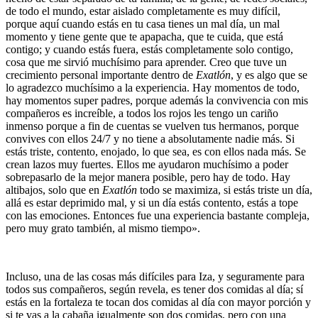
de todo el mundo, estar aislado completamente es muy difícil,
porque aquí cuando estás en tu casa tienes un mal día, un mal
momento y tiene gente que te apapacha, que te cuida, que está
contigo; y cuando estás fuera, estás completamente solo contigo,
cosa que me sirvió muchísimo para aprender. Creo que tuve un
crecimiento personal importante dentro de
Exatlón
, y es algo que se
lo agradezco muchísimo a la experiencia. Hay momentos de todo,
hay momentos super padres, porque además la convivencia con mis
compañeros es increíble, a todos los rojos les tengo un cariño
inmenso porque a fin de cuentas se vuelven tus hermanos, porque
convives con ellos 24/7 y no tiene a absolutamente nadie más. Si
estás triste, contento, enojado, lo que sea, es con ellos nada más. Se
crean lazos muy fuertes. Ellos me ayudaron muchísimo a poder
sobrepasarlo de la mejor manera posible, pero hay de todo. Hay
altibajos, solo que en
Exatlón
todo se maximiza, si estás triste un día,
allá es estar deprimido mal, y si un día estás contento, estás a tope
con las emociones. Entonces fue una experiencia bastante compleja,
pero muy grato también, al mismo tiempo».
Incluso, una de las cosas más difíciles para Iza, y seguramente para
todos sus compañeros, según revela, es tener dos comidas al día; sí
estás en la fortaleza te tocan dos comidas al día con mayor porción y
si te vas a la cabaña igualmente son dos comidas, pero con una