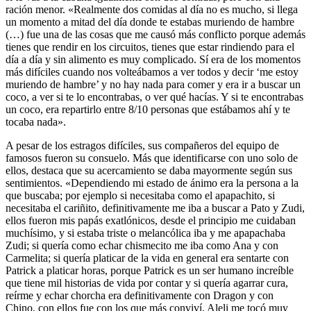
ración menor. «Realmente dos comidas al día no es mucho, si llega
un momento a mitad del día donde te estabas muriendo de hambre
(…) fue una de las cosas que me causó más conflicto porque además
tienes que rendir en los circuitos, tienes que estar rindiendo para el
día a día y sin alimento es muy complicado. Sí era de los momentos
más difíciles cuando nos volteábamos a ver todos y decir ‘me estoy
muriendo de hambre’ y no hay nada para comer y era ir a buscar un
coco, a ver si te lo encontrabas, o ver qué hacías. Y si te encontrabas
un coco, era repartirlo entre 8/10 personas que estábamos ahí y te
tocaba nada».
A pesar de los estragos difíciles, sus compañeros del equipo de
famosos fueron su consuelo. Más que identificarse con uno solo de
ellos, destaca que su acercamiento se daba mayormente según sus
sentimientos. «Dependiendo mi estado de ánimo era la persona a la
que buscaba; por ejemplo si necesitaba como el apapachito, si
necesitaba el cariñito, definitivamente me iba a buscar a Pato y Zudi,
ellos fueron mis papás exatlónicos, desde el principio me cuidaban
muchísimo, y si estaba triste o melancólica iba y me apapachaba
Zudi; si quería como echar chismecito me iba como Ana y con
Carmelita; si quería platicar de la vida en general era sentarte con
Patrick a platicar horas, porque Patrick es un ser humano increíble
que tiene mil historias de vida por contar y si quería agarrar cura,
reírme y echar chorcha era definitivamente con Dragon y con
Chino, con ellos fue con los que más conviví. Aleli me tocó muy