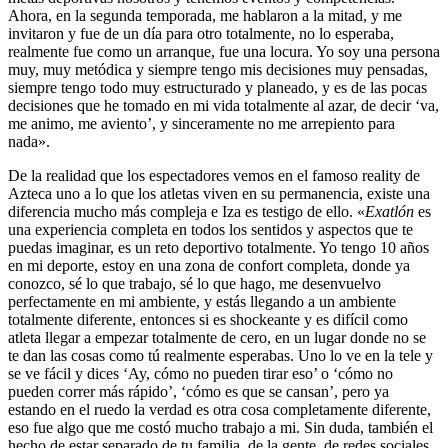
Ahora, en la segunda temporada, me hablaron a la mitad, y me
invitaron y fue de un día para otro totalmente, no lo esperaba,
realmente fue como un arranque, fue una locura. Yo soy una persona
muy, muy metódica y siempre tengo mis decisiones muy pensadas,
siempre tengo todo muy estructurado y planeado, y es de las pocas
decisiones que he tomado en mi vida totalmente al azar, de decir ‘va,
me animo, me aviento’, y sinceramente no me arrepiento para
nada».
De la realidad que los espectadores vemos en el famoso reality de
Azteca uno a lo que los atletas viven en su permanencia, existe una
diferencia mucho más compleja e Iza es testigo de ello. «
Exatlón
es
una experiencia completa en todos los sentidos y aspectos que te
puedas imaginar, es un reto deportivo totalmente. Yo tengo 10 años
en mi deporte, estoy en una zona de confort completa, donde ya
conozco, sé lo que trabajo, sé lo que hago, me desenvuelvo
perfectamente en mi ambiente, y estás llegando a un ambiente
totalmente diferente, entonces si es shockeante y es difícil como
atleta llegar a empezar totalmente de cero, en un lugar donde no se
te dan las cosas como tú realmente esperabas. Uno lo ve en la tele y
se ve fácil y dices ‘Ay, cómo no pueden tirar eso’ o ‘cómo no
pueden correr más rápido’, ‘cómo es que se cansan’, pero ya
estando en el ruedo la verdad es otra cosa completamente diferente,
eso fue algo que me costó mucho trabajo a mi. Sin duda, también el
hecho de estar separado de tu familia, de la gente, de redes sociales,