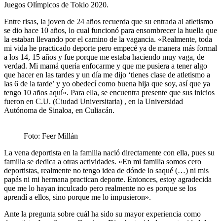
Juegos Olímpicos de Tokio 2020.
Entre risas, la joven de 24 años recuerda que su entrada al atletismo
se dio hace 10 años, lo cual funcionó para ensombrecer la huella que
la estaban llevando por el camino de la vagancia. «Realmente, toda
mi vida he practicado deporte pero empecé ya de manera más formal
a los 14, 15 años y fue porque me estaba haciendo muy vaga, de
verdad. Mi mamá quería enfocarme y que me pusiera a tener algo
que hacer en las tardes y un día me dijo ‘tienes clase de atletismo a
las 6 de la tarde’ y yo obedecí como buena hija que soy, así que ya
tengo 10 años aquí». Para ella, se encuentra presente que sus inicios
fueron en C.U. (Ciudad Universitaria) , en la Universidad
Autónoma de Sinaloa, en Culiacán.
Foto: Feer Millán
La vena deportista en la familia nació directamente con ella, pues su
familia se dedica a otras actividades. «En mi familia somos cero
deportistas, realmente no tengo idea de dónde lo saqué (…) ni mis
papás ni mi hermana practican deporte. Entonces, estoy agradecida
que me lo hayan inculcado pero realmente no es porque se los
aprendí a ellos, sino porque me lo impusieron».
Ante la pregunta sobre cuál ha sido su mayor experiencia como