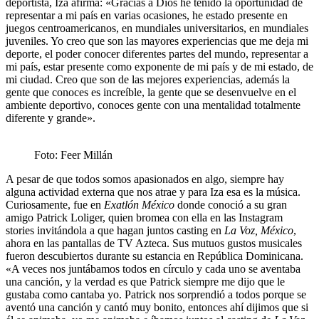
deportista, Iza afirma: «Gracias a Dios he tenido la oportunidad de
representar a mi país en varias ocasiones, he estado presente en
juegos centroamericanos, en mundiales universitarios, en mundiales
juveniles. Yo creo que son las mayores experiencias que me deja mi
deporte, el poder conocer diferentes partes del mundo, representar a
mi país, estar presente como exponente de mi país y de mi estado, de
mi ciudad. Creo que son de las mejores experiencias, además la
gente que conoces es increíble, la gente que se desenvuelve en el
ambiente deportivo, conoces gente con una mentalidad totalmente
diferente y grande».
Foto: Feer Millán
A pesar de que todos somos apasionados en algo, siempre hay
alguna actividad externa que nos atrae y para Iza esa es la música.
Curiosamente, fue en
Exatlón México
donde conoció a su gran
amigo Patrick Loliger, quien bromea con ella en las Instagram
stories invitándola a que hagan juntos casting en
La Voz, México
,
ahora en las pantallas de TV Azteca. Sus mutuos gustos musicales
fueron descubiertos durante su estancia en República Dominicana.
«A veces nos juntábamos todos en círculo y cada uno se aventaba
una canción, y la verdad es que Patrick siempre me dijo que le
gustaba como cantaba yo. Patrick nos sorprendió a todos porque se
aventó una canción y cantó muy bonito, entonces ahí dijimos que si