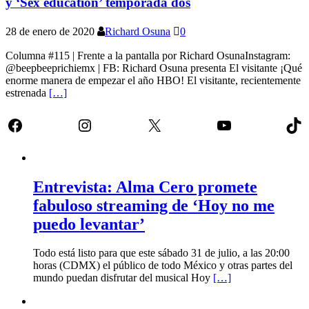
y ‘Sex education’ temporada dos
28 de enero de 2020
Richard Osuna
0
Columna #115 | Frente a la pantalla por Richard OsunaInstagram:
@beepbeeprichiemx | FB: Richard Osuna presenta El visitante ¡Qué
enorme manera de empezar el año HBO! El visitante, recientemente
estrenada
[…]
Facebook
Instagram
X
YouTube
Tik
Entrevista: Alma Cero promete
fabuloso streaming de ‘Hoy no me
puedo levantar’
Todo está listo para que este sábado 31 de julio, a las 20:00
horas (CDMX) el público de todo México y otras partes del
mundo puedan disfrutar del musical Hoy
[…]