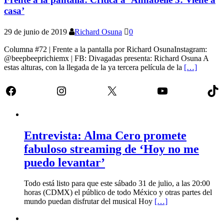
casa’
29 de junio de 2019
Richard Osuna
0
Columna #72 | Frente a la pantalla por Richard OsunaInstagram:
@beepbeeprichiemx | FB: Divagadas presenta: Richard Osuna A
estas alturas, con la llegada de la ya tercera película de la
[…]
Facebook
Instagram
X
YouTube
Tik
Entrevista: Alma Cero promete
fabuloso streaming de ‘Hoy no me
puedo levantar’
Todo está listo para que este sábado 31 de julio, a las 20:00
horas (CDMX) el público de todo México y otras partes del
mundo puedan disfrutar del musical Hoy
[…]