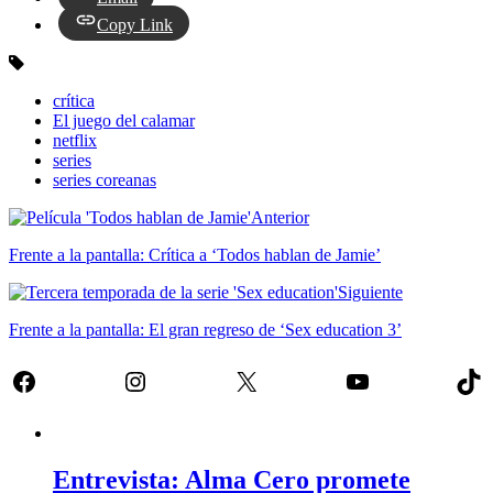
Copy Link
crítica
El juego del calamar
netflix
series
series coreanas
Anterior
Frente a la pantalla: Crítica a ‘Todos hablan de Jamie’
Siguiente
Frente a la pantalla: El gran regreso de ‘Sex education 3’
Facebook
Instagram
X
YouTube
Tik
Entrevista: Alma Cero promete