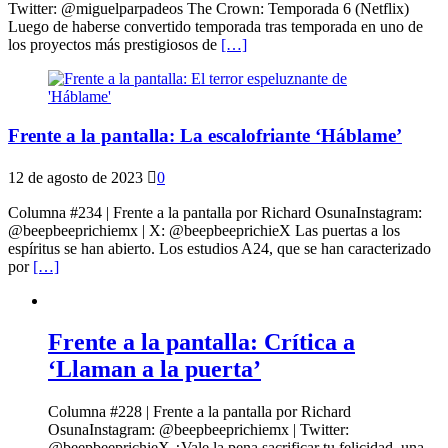
Twitter: @miguelparpadeos The Crown: Temporada 6 (Netflix)
Luego de haberse convertido temporada tras temporada en uno de
los proyectos más prestigiosos de
[…]
Frente a la pantalla: La escalofriante ‘Háblame’
12 de agosto de 2023
0
Columna #234 | Frente a la pantalla por Richard OsunaInstagram:
@beepbeeprichiemx | X: @beepbeeprichieX Las puertas a los
espíritus se han abierto. Los estudios A24, que se han caracterizado
por
[…]
Frente a la pantalla: Crítica a
‘Llaman a la puerta’
Columna #228 | Frente a la pantalla por Richard
OsunaInstagram: @beepbeeprichiemx | Twitter:
@beepbeeprichieX ¿Vale la pena sacrificar tu felicidad, una