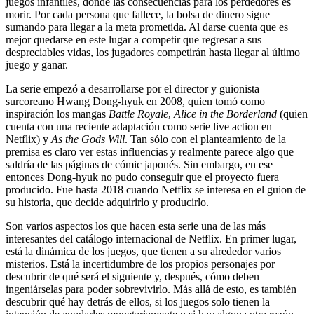
juegos infantiles, donde las consecuencias para los perdedores es
morir. Por cada persona que fallece, la bolsa de dinero sigue
sumando para llegar a la meta prometida. Al darse cuenta que es
mejor quedarse en este lugar a competir que regresar a sus
despreciables vidas, los jugadores competirán hasta llegar al último
juego y ganar.
La serie empezó a desarrollarse por el director y guionista
surcoreano Hwang Dong-hyuk en 2008, quien tomó como
inspiración los mangas
Battle Royale
,
Alice in the Borderland
(quien
cuenta con una reciente adaptación como serie live action en
Netflix) y
As the Gods Will
. Tan sólo con el planteamiento de la
premisa es claro ver estas influencias y realmente parece algo que
saldría de las páginas de cómic japonés. Sin embargo, en ese
entonces Dong-hyuk no pudo conseguir que el proyecto fuera
producido. Fue hasta 2018 cuando Netflix se interesa en el guion de
su historia, que decide adquirirlo y producirlo.
Son varios aspectos los que hacen esta serie una de las más
interesantes del catálogo internacional de Netflix. En primer lugar,
está la dinámica de los juegos, que tienen a su alrededor varios
misterios. Está la incertidumbre de los propios personajes por
descubrir de qué será el siguiente y, después, cómo deben
ingeniárselas para poder sobrevivirlo. Más allá de esto, es también
descubrir qué hay detrás de ellos, si los juegos solo tienen la