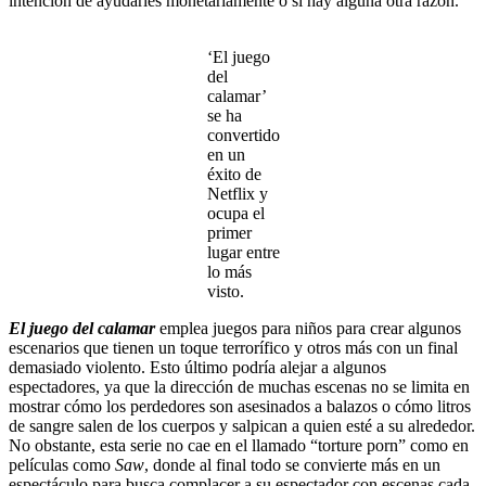
intención de ayudarles monetariamente o si hay alguna otra razón.
‘El juego
del
calamar’
se ha
convertido
en un
éxito de
Netflix y
ocupa el
primer
lugar entre
lo más
visto.
El juego del calamar
emplea juegos para niños para crear algunos
escenarios que tienen un toque terrorífico y otros más con un final
demasiado violento. Esto último podría alejar a algunos
espectadores, ya que la dirección de muchas escenas no se limita en
mostrar cómo los perdedores son asesinados a balazos o cómo litros
de sangre salen de los cuerpos y salpican a quien esté a su alrededor.
No obstante, esta serie no cae en el llamado “torture porn” como en
películas como
Saw
, donde al final todo se convierte más en un
espectáculo para busca complacer a su espectador con escenas cada