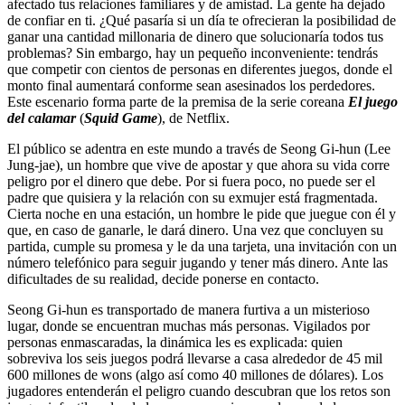
afectado tus relaciones familiares y de amistad. La gente ha dejado
de confiar en ti. ¿Qué pasaría si un día te ofrecieran la posibilidad de
ganar una cantidad millonaria de dinero que solucionaría todos tus
problemas? Sin embargo, hay un pequeño inconveniente: tendrás
que competir con cientos de personas en diferentes juegos, donde el
monto final aumentará conforme sean asesinados los perdedores.
Este escenario forma parte de la premisa de la serie coreana
El juego
del calamar
(
Squid Game
), de Netflix.
El público se adentra en este mundo a través de Seong Gi-hun (Lee
Jung-jae), un hombre que vive de apostar y que ahora su vida corre
peligro por el dinero que debe. Por si fuera poco, no puede ser el
padre que quisiera y la relación con su exmujer está fragmentada.
Cierta noche en una estación, un hombre le pide que juegue con él y
que, en caso de ganarle, le dará dinero. Una vez que concluyen su
partida, cumple su promesa y le da una tarjeta, una invitación con un
número telefónico para seguir jugando y tener más dinero. Ante las
dificultades de su realidad, decide ponerse en contacto.
Seong Gi-hun es transportado de manera furtiva a un misterioso
lugar, donde se encuentran muchas más personas. Vigilados por
personas enmascaradas, la dinámica les es explicada: quien
sobreviva los seis juegos podrá llevarse a casa alrededor de 45 mil
600 millones de wons (algo así como 40 millones de dólares). Los
jugadores entenderán el peligro cuando descubran que los retos son